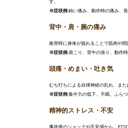
す。
※症状例
:鈍い痛み、動作時の痛み、
背中・肩・腕の痛み
衝突時に身体が捻れることで筋肉や関
※症状例
:肩こり、背中の張り、動作
頭痛・めまい・吐き気
むち打ちによる自律神経の乱れ、また
※症状例
:集中力の低下、不眠、ふら
精神的ストレス・不安
事故後のショックや不安感から、PT